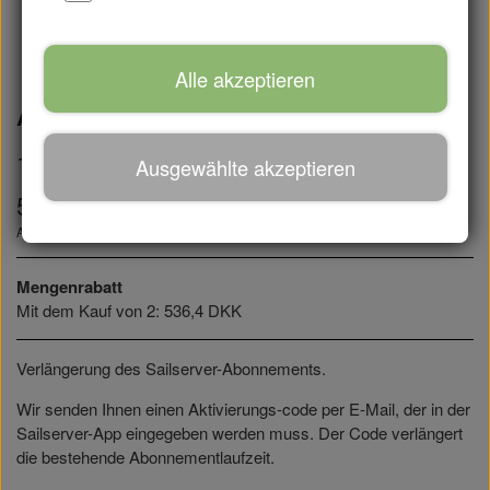
Alle akzeptieren
Abonnements
1-Jahres-Abonnement
Ausgewählte akzeptieren
596,0 DKK
Artikelnummer: 51001
Mengenrabatt
Mit dem Kauf von 2: 536,4 DKK
Verlängerung des Sailserver-Abonnements.
Wir senden Ihnen einen Aktivierungs-code per E-Mail, der in der
Sailserver-App eingegeben werden muss. Der Code verlängert
die bestehende Abonnementlaufzeit.