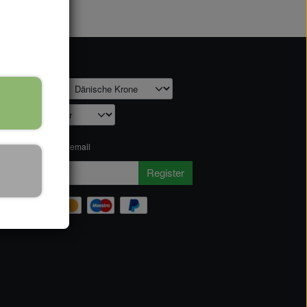
 wir
ow on shop
 our newsletter via email
Register