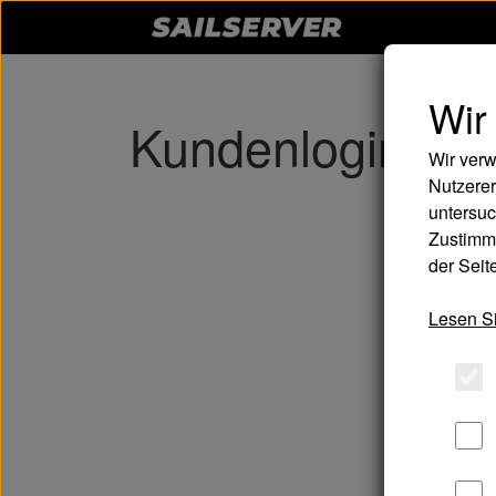
Wir
Kundenlogin
Wir verw
Nutzerer
untersuc
Zustimmu
der Seite
Ema
Lesen Si
Pas