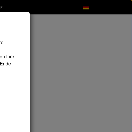
PP
re
en Ihre
 Ende