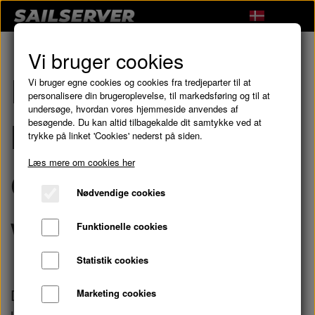
Vi bruger cookies
Den elektroniske
Vi bruger egne cookies og cookies fra tredjeparter til at
personalisere din brugeroplevelse, til markedsføring og til at
undersøge, hvordan vores hjemmeside anvendes af
logbog Sailserver 2
besøgende. Du kan altid tilbagekalde dit samtykke ved at
trykke på linket 'Cookies' nederst på siden.
Læs mere om cookies her
er nu i vores
Nødvendige cookies
webshop
Funktionelle cookies
Statistik cookies
Den næste generation af den elektroniske
Marketing cookies