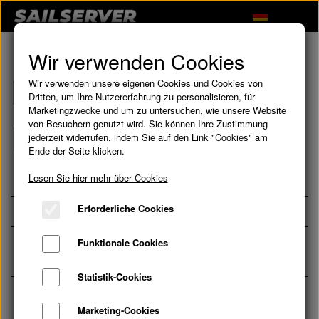
Wir verwenden Cookies
Häufig gestellte
Wir verwenden unsere eigenen Cookies und Cookies von
Dritten, um Ihre Nutzererfahrung zu personalisieren, für
Marketingzwecke und um zu untersuchen, wie unsere Website
Fragen
von Besuchern genutzt wird. Sie können Ihre Zustimmung
jederzeit widerrufen, indem Sie auf den Link "Cookies" am
Ende der Seite klicken.
Lesen Sie hier mehr über Cookies
Erforderliche Cookies
Verbinde Sailserver mit WLAN
Übertrage deine Reisen von Sailserver nach
Funktionale Cookies
Noforeignland
WiFi setup
Statistik-Cookies
Wie erhält Sailserver seine Informationen
für das Logbuch?
Noforeignland
Marketing-Cookies